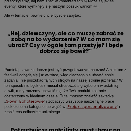
przeoczyliśmy, daj nam znać w komentarzach 👇 Może są jakieś
eventy, które wymknęły się naszym poszukiwaniom 👀.
Ale w temacie, pewnie chcielibyście zapytać:
„Hej, dziewczyny, ale co muszę zabrać ze
sobą na to wydarzenie? W co mam się
ubrać? Czy w ogóle tam przeżyję? I będę
dobrze się bawił?”
Pamiętaj: zawsze dobrze jest być przygotowanym na czas! A niektóre z
festiwali odbędą się już wkrótce, więc dlaczego nie ułatwić sobie
zadania i nie poszukać fajnych strojów na naszej stronie już teraz? W
ten sposób nie będziesz musiał stresować się wyborem w ostatniej
chwili, a my możemy upewnić się, że Twój produkt zostanie
dostarczony w idealnym czasie. Tutaj możesz znaleźć zakładkę
Główni Bohaterowie
„
” i zobaczyć wszystkie nasze fajne prace
Projekt spersonalizowany
podzielone na kategorie lub wejść w „
” i
zrobić coś całkowicie unikalnego.
Potrzebujesz małej listy must-have na