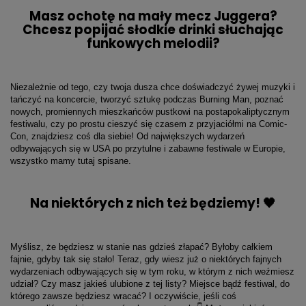
Masz ochotę na mały mecz Juggera?
Chcesz popijać słodkie drinki słuchając
funkowych melodii?
Niezależnie od tego, czy twoja dusza chce doświadczyć żywej muzyki i
tańczyć na koncercie, tworzyć sztukę podczas Burning Man, poznać
nowych, promiennych mieszkańców pustkowi na postapokaliptycznym
festiwalu, czy po prostu cieszyć się czasem z przyjaciółmi na Comic-
Con, znajdziesz coś dla siebie! Od największych wydarzeń
odbywających się w USA po przytulne i zabawne festiwale w Europie,
wszystko mamy tutaj spisane.
Na niektórych z nich też będziemy! 🖤
Myślisz, że będziesz w stanie nas gdzieś złapać? Byłoby całkiem
fajnie, gdyby tak się stało! Teraz, gdy wiesz już o niektórych fajnych
wydarzeniach odbywających się w tym roku, w którym z nich weźmiesz
udział? Czy masz jakieś ulubione z tej listy? Miejsce bądź festiwal, do
którego zawsze będziesz wracać? I oczywiście, jeśli coś