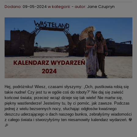
Dodano:
09-05-2024
w kategorii:
-
autor:
Jane Czupryn
Hej, podróżniku! Wiesz, czasami słyszymy: „Och, pustkowia robią się
takie nudne! Czy jest tu w ogóle coś do roboty?” Nie daj się zwieść
końcowi świata; przecież wciąż dzieje się tak wiele! Nie martw się,
piękny wastlenderze! Jesteśmy tu, by ci pomóc, jak zawsze. Podczas
jednej z wielu bezsennych nocy, słuchając odgłosów kwaśnego
deszczu uderzającego o dach naszego bunkra, zebrałyśmy wiadomości
z całego świata i stworzyłyśmy ten niesamowity kalendarz wydarzeń. ☢️
🎉